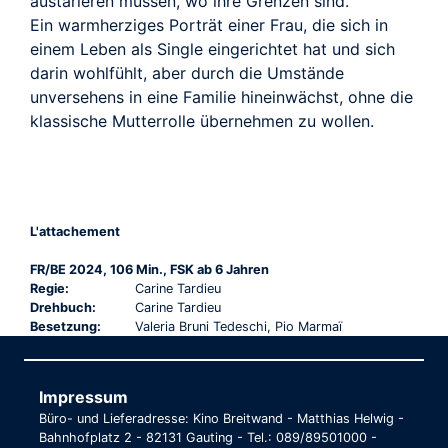
austarieren müssen, wo ihre Grenzen sind.
Ein warmherziges Porträt einer Frau, die sich in
einem Leben als Single eingerichtet hat und sich
darin wohlfühlt, aber durch die Umstände
unversehens in eine Familie hineinwächst, ohne die
klassische Mutterrolle übernehmen zu wollen.
L'attachement
FR/BE 2024, 106 Min., FSK ab 6 Jahren
Regie:
Carine Tardieu
Drehbuch:
Carine Tardieu
Besetzung:
Valeria Bruni Tedeschi, Pio Marmaï
Impressum
Büro- und Lieferadresse: Kino Breitwand - Matthias Helwig -
Bahnhofplatz 2 - 82131 Gauting - Tel.: 089/89501000 -