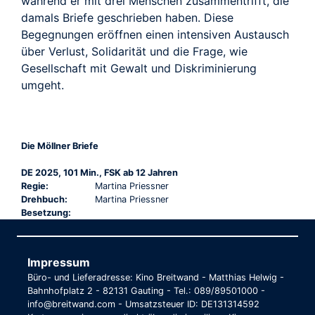
während er mit drei Menschen zusammentrifft, die
damals Briefe geschrieben haben. Diese
Begegnungen eröffnen einen intensiven Austausch
über Verlust, Solidarität und die Frage, wie
Gesellschaft mit Gewalt und Diskriminierung
umgeht.
Die Möllner Briefe
DE 2025, 101 Min., FSK ab 12 Jahren
Regie:
Martina Priessner
Drehbuch:
Martina Priessner
Besetzung:
Impressum
Büro- und Lieferadresse: Kino Breitwand - Matthias Helwig -
Bahnhofplatz 2 - 82131 Gauting - Tel.: 089/89501000 -
info@breitwand.com - Umsatzsteuer ID: DE131314592