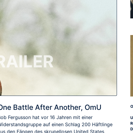
RAILER
One Battle After Another, OmU
O
Bob Fergusson hat vor 16 Jahren mit einer
U
R
Widerstandsgruppe auf einen Schlag 200 Häftlinge
D
aus den Fängen des skrupellosen United States