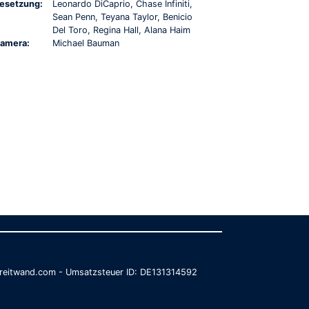
esetzung:
Leonardo DiCaprio, Chase Infiniti,
Sean Penn, Teyana Taylor, Benicio
Del Toro, Regina Hall, Alana Haim
amera:
Michael Bauman
@breitwand.com - Umsatzsteuer ID: DE131314592