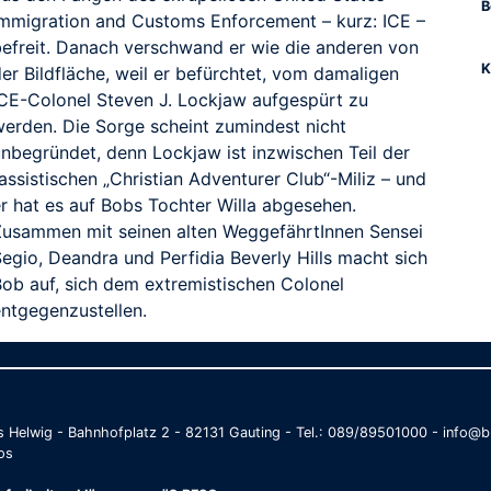
B
Immigration and Customs Enforcement – kurz: ICE –
befreit. Danach verschwand er wie die anderen von
K
er Bildfläche, weil er befürchtet, vom damaligen
ICE-Colonel Steven J. Lockjaw aufgespürt zu
werden. Die Sorge scheint zumindest nicht
unbegründet, denn Lockjaw ist inzwischen Teil der
assistischen „Christian Adventurer Club“-Miliz – und
er hat es auf Bobs Tochter Willa abgesehen.
Zusammen mit seinen alten WeggefährtInnen Sensei
egio, Deandra und Perfidia Beverly Hills macht sich
Bob auf, sich dem extremistischen Colonel
entgegenzustellen.
as Helwig - Bahnhofplatz 2 - 82131 Gauting - Tel.: 089/89501000 - info
os