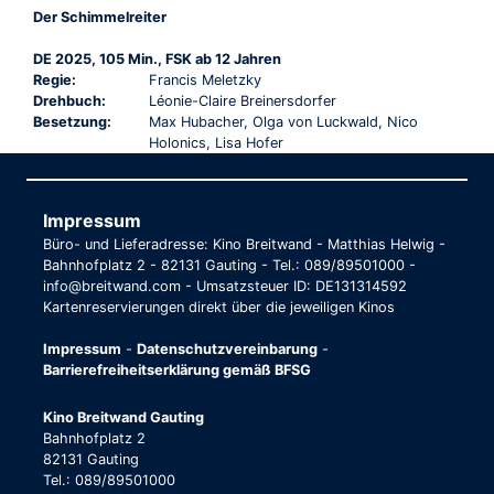
Der Schimmelreiter
DE 2025, 105 Min., FSK ab 12 Jahren
Regie:
Francis Meletzky
Drehbuch:
Léonie-Claire Breinersdorfer
Besetzung:
Max Hubacher, Olga von Luckwald, Nico
Holonics, Lisa Hofer
Impressum
Büro- und Lieferadresse: Kino Breitwand - Matthias Helwig -
Bahnhofplatz 2 - 82131 Gauting - Tel.: 089/89501000 -
info@breitwand.com - Umsatzsteuer ID: DE131314592
Kartenreservierungen direkt über die jeweiligen Kinos
Impressum
-
Datenschutzvereinbarung
-
Barrierefreiheitserklärung gemäß BFSG
Kino Breitwand Gauting
Bahnhofplatz 2
82131 Gauting
Tel.: 089/89501000