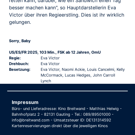
retten kann, darüber, wie ein Sandwich einen Tag
besser machen kann", so Hauptdarstellerin Eva
Victor über ihren Regieerstling. Dies ist ihr wirklich
gelungen.
Sorry, Baby
US/ES/FR 2025, 103 Min., FSK ab 12 Jahren, OmU
Regie:
Eva Victor
Drehbuch:
Eva Victor
Besetzung:
Eva Victor, Naomi Ackie, Louis Cancelmi, Kelly
McCormack, Lucas Hedges, John Carroll
Lynch
Impressum
Büro- und Lieferadresse: Kino Breitwand - Matthias Helwig -
Bahnhofplatz 2 - 82131 Gauting - Tel.: 089/89501000 -
info@breitwand.com - Umsatzsteuer ID: DE131314592
Kartenreservierungen direkt über die jeweiligen Kinos