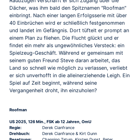
Raubzügen verschafft er sich Zugang über die
Dächer, was ihm bald den Spitznamen "Roofman"
einbringt. Nach einer langen Erfolgsserie mit über
40 Einbrüchen wird er schließlich festgenommen
und landet im Gefängnis. Dort tüftelt er prompt an
einem Plan zu fliehen. Die Flucht glückt und er
findet ein mehr als ungewöhnliches Versteck: ein
Spielzeug-Geschäft. Während er gemeinsam mit
seinem guten Freund Steve daran arbeitet, das
Land so schnell wie möglich zu verlassen, verliebt
er sich unverhofft in die alleinerziehende Leigh. Ein
Spiel auf Zeit beginnt, während seine
Vergangenheit droht, ihn einzuholen?
Roofman
US 2025, 126 Min., FSK ab 12 Jahren, OmU
Regie:
Derek Cianfrance
Drehbuch:
Derek Cianfrance & Kirt Gunn
Besetzung:
Channing Tatum, Kirsten Dunst, Peter