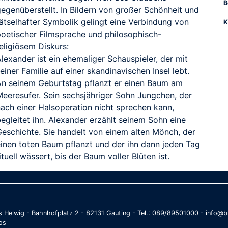
B
gegenüberstellt. In Bildern von großer Schönheit und
rätselhafter Symbolik gelingt eine Verbindung von
K
poetischer Filmsprache und philosophisch-
eligiösem Diskurs:
lexander ist ein ehemaliger Schauspieler, der mit
einer Familie auf einer skandinavischen Insel lebt.
An seinem Geburtstag pflanzt er einen Baum am
Meeresufer. Sein sechsjähriger Sohn Jungchen, der
nach einer Halsoperation nicht sprechen kann,
egleitet ihn. Alexander erzählt seinem Sohn eine
Geschichte. Sie handelt von einem alten Mönch, der
einen toten Baum pflanzt und der ihn dann jeden Tag
ituell wässert, bis der Baum voller Blüten ist.
as Helwig - Bahnhofplatz 2 - 82131 Gauting - Tel.: 089/89501000 - info
os