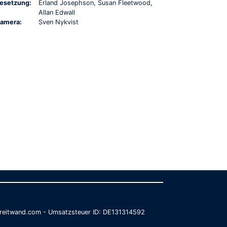
esetzung:
Erland Josephson, Susan Fleetwood,
Allan Edwall
amera:
Sven Nykvist
@breitwand.com - Umsatzsteuer ID: DE131314592