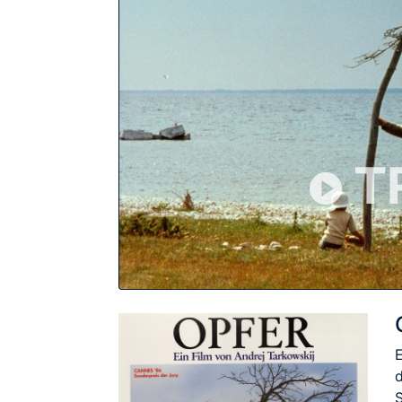
T
E
d