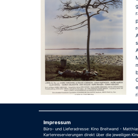
r
A
s
b
r
Impressum
Büro- und Lieferadresse: Kino Breitwand - Matthi
Kartenreservierungen direkt über die jeweiligen Kin