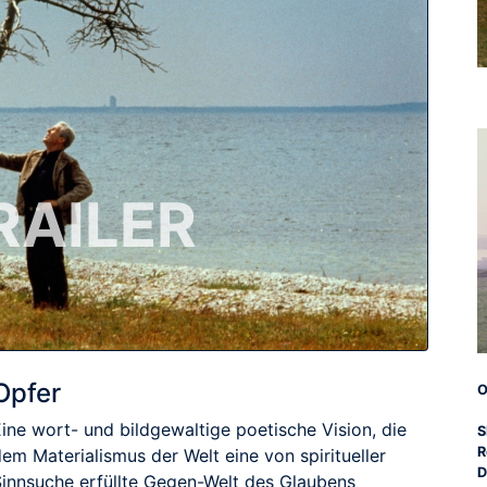
RAILER
Opfer
O
ine wort- und bildgewaltige poetische Vision, die
S
R
em Materialismus der Welt eine von spiritueller
D
Sinnsuche erfüllte Gegen-Welt des Glaubens