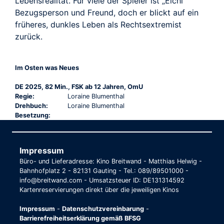
Lebensrealität. Für viele der Spieler ist „Eichi“
Bezugsperson und Freund, doch er blickt auf ein
früheres, dunkles Leben als Rechtsextremist
zurück.
Im Osten was Neues
DE 2025, 82 Min., FSK ab 12 Jahren, OmU
Regie:
Loraine Blumenthal
Drehbuch:
Loraine Blumenthal
Besetzung:
Impressum
Büro- und Lieferadresse: Kino Breitwand - Matthias Helwig -
Bahnhofplatz 2 - 82131 Gauting - Tel.: 089/89501000 -
info@breitwand.com - Umsatzsteuer ID: DE131314592
Kartenreservierungen direkt über die jeweiligen Kinos
Impressum
-
Datenschutzvereinbarung
-
Barrierefreiheitserklärung gemäß BFSG