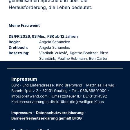
gemeinsamen Sprache und über die
Herausforderung, die Leben bedeutet.
Meine Frau weint
DE/FR 2026, 93 Min., FSK ab 12 Jahren
Regie:
Angela Schanelec
Drehbuch:
Angela Schanelec
Besetzung:
Vladimir Vulević, Agathe Bonitzer, Birte
Schnöink, Pauline Rebmann, Ben Carter
Impressum
Büro- und Lieferadresse: Kino Breitwand - Matthias Helwig -
Bahnhofplatz 2 - 82131 Gauting - Tel.: 089/89501000 -
info@breitwand.com - Umsatzsteuer ID: DE131314592
Kartenreservierungen direkt über die jeweiligen Kinos
Impressum
-
Datenschutzvereinbarung
-
Barrierefreiheitserklärung gemäß BFSG