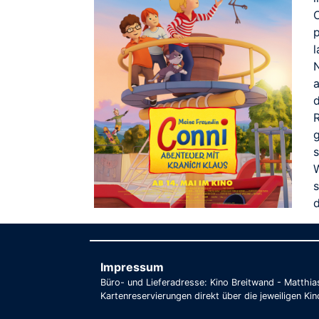
p
l
a
s
Impressum
Büro- und Lieferadresse: Kino Breitwand - Matthi
Kartenreservierungen direkt über die jeweiligen Kin