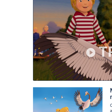
T
C
i