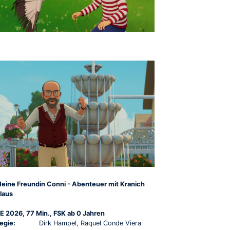
eine Freundin Conni - Abenteuer mit Kranich
laus
E 2026, 77 Min., FSK ab 0 Jahren
egie:
Dirk Hampel, Raquel Conde Viera