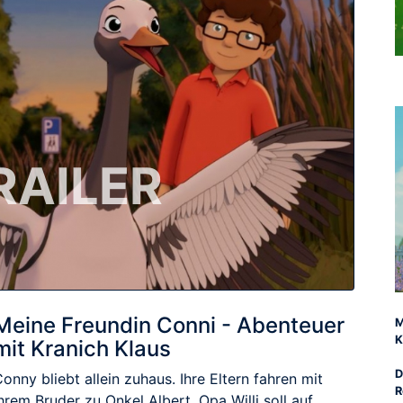
RAILER
Meine Freundin Conni - Abenteuer
M
K
mit Kranich Klaus
D
onny bliebt allein zuhaus. Ihre Eltern fahren mit
R
hrem Bruder zu Onkel Albert. Opa Willi soll auf