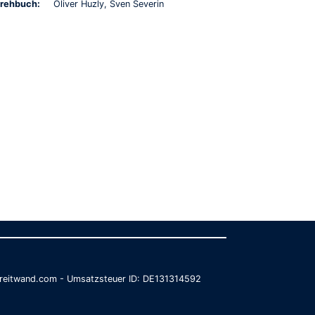
rehbuch:
Oliver Huzly, Sven Severin
@breitwand.com - Umsatzsteuer ID: DE131314592