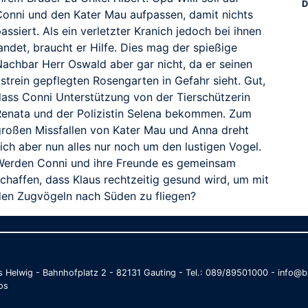
D
Conni und den Kater Mau aufpassen, damit nichts
assiert. Als ein verletzter Kranich jedoch bei ihnen
andet, braucht er Hilfe. Dies mag der spießige
Nachbar Herr Oswald aber gar nicht, da er seinen
strein gepflegten Rosengarten in Gefahr sieht. Gut,
dass Conni Unterstützung von der Tierschützerin
Renata und der Polizistin Selena bekommen. Zum
großen Missfallen von Kater Mau und Anna dreht
ich aber nun alles nur noch um den lustigen Vogel.
Werden Conni und ihre Freunde es gemeinsam
schaffen, dass Klaus rechtzeitig gesund wird, um mit
den Zugvögeln nach Süden zu fliegen?
as Helwig - Bahnhofplatz 2 - 82131 Gauting - Tel.: 089/89501000 - info
os