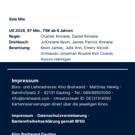
Solo Mio
US 2026, 97 Min., FSK ab 6 Jahren
Regie:
Charles Kinnane, Daniel Kinnane
Drehbuch:
JoKinnane Kevin, James Patrick Kinnane
Besetzung:
Kevin James, Julie Ann, Emery Nicole
Grimaudo Jonathan Roumie Kim Coates
Alyson Hannigan
Impressum
Büro- und Lieferadresse: Kino Breitwand - Matthias Helwig -
Bahnhofplatz 2 - 82131 Gauting - Tel.: 089/89501000 -
info@breitwand.com - Umsatzsteuer ID: DE131314592
Kartenreservierungen direkt über die jeweiligen Kinos
Impressum
-
Datenschutzvereinbarung
-
Barrierefreiheitserklärung gemäß BFSG
Kino Breitwand Gauting