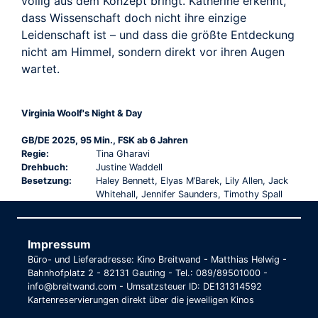
völlig aus dem Konzept bringt. Katherine erkennt,
dass Wissenschaft doch nicht ihre einzige
Leidenschaft ist – und dass die größte Entdeckung
nicht am Himmel, sondern direkt vor ihren Augen
wartet.
Virginia Woolf's Night & Day
GB/DE 2025, 95 Min., FSK ab 6 Jahren
Regie:
Tina Gharavi
Drehbuch:
Justine Waddell
Besetzung:
Haley Bennett, Elyas M’Barek, Lily Allen, Jack
Whitehall, Jennifer Saunders, Timothy Spall
Impressum
Büro- und Lieferadresse: Kino Breitwand - Matthias Helwig -
Bahnhofplatz 2 - 82131 Gauting - Tel.: 089/89501000 -
info@breitwand.com - Umsatzsteuer ID: DE131314592
Kartenreservierungen direkt über die jeweiligen Kinos