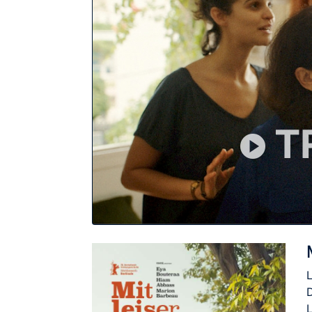
T
L
D
L