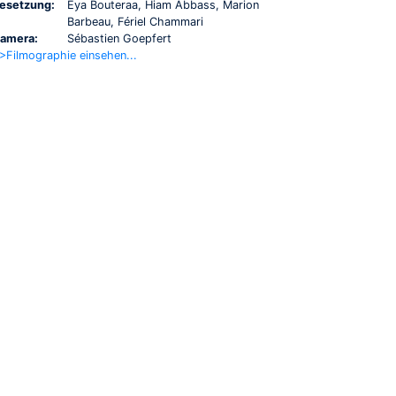
esetzung:
Eya Bouteraa, Hiam Abbass, Marion
Barbeau, Fériel Chammari
amera:
Sébastien Goepfert
>Filmographie einsehen...