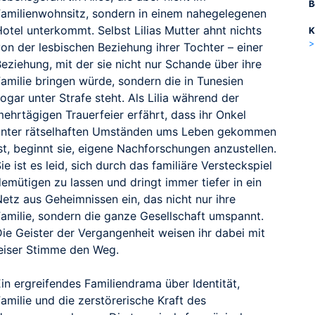
B
Familienwohnsitz, sondern in einem nahegelegenen
otel unterkommt. Selbst Lilias Mutter ahnt nichts
K
>
on der lesbischen Beziehung ihrer Tochter – einer
eziehung, mit der sie nicht nur Schande über ihre
Familie bringen würde, sondern die in Tunesien
ogar unter Strafe steht. Als Lilia während der
ehrtägigen Trauerfeier erfährt, dass ihr Onkel
unter rätselhaften Umständen ums Leben gekommen
st, beginnt sie, eigene Nachforschungen anzustellen.
ie ist es leid, sich durch das familiäre Versteckspiel
emütigen zu lassen und dringt immer tiefer in ein
etz aus Geheimnissen ein, das nicht nur ihre
Familie, sondern die ganze Gesellschaft umspannt.
Die Geister der Vergangenheit weisen ihr dabei mit
leiser Stimme den Weg.
in ergreifendes Familiendrama über Identität,
amilie und die zerstörerische Kraft des