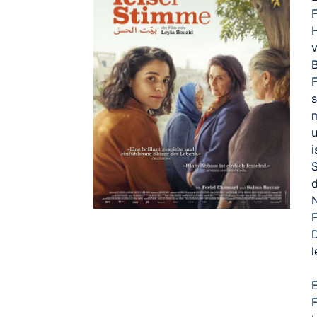
H
v
B
s
m
i
S
d
N
E
F