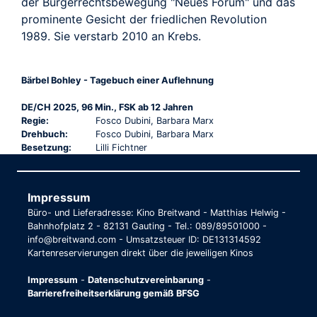
der Bürger­rechtsbewegung "Neues Forum" und das
prominente Gesicht der friedlichen Revolution
1989. Sie verstarb 2010 an Krebs.
Bärbel Bohley - Tagebuch einer Auflehnung
DE/CH 2025, 96 Min., FSK ab 12 Jahren
Regie:
Fosco Dubini, Barbara Marx
Drehbuch:
Fosco Dubini, Barbara Marx
Besetzung:
Lilli Fichtner
Impressum
Büro- und Lieferadresse: Kino Breitwand - Matthias Helwig -
Bahnhofplatz 2 - 82131 Gauting - Tel.: 089/89501000 -
info@breitwand.com - Umsatzsteuer ID: DE131314592
Kartenreservierungen direkt über die jeweiligen Kinos
Impressum
-
Datenschutzvereinbarung
-
Barrierefreiheitserklärung gemäß BFSG