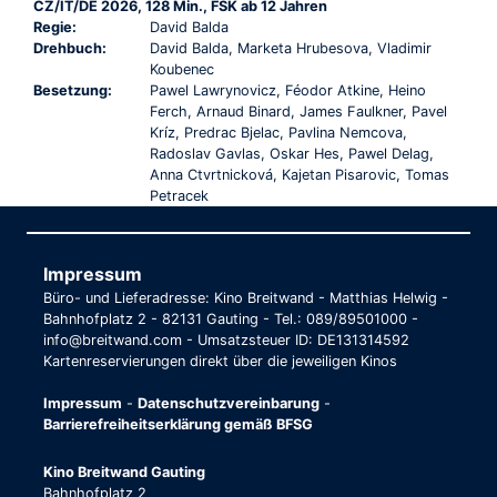
CZ/IT/DE 2026, 128 Min., FSK ab 12 Jahren
Regie:
David Balda
Drehbuch:
David Balda, Marketa Hrubesova, Vladimir
Koubenec
Besetzung:
Pawel Lawrynovicz, Féodor Atkine, Heino
Ferch, Arnaud Binard, James Faulkner, Pavel
Kríz, Predrac Bjelac, Pavlina Nemcova,
Radoslav Gavlas, Oskar Hes, Pawel Delag,
Anna Ctvrtnicková, Kajetan Pisarovic, Tomas
Petracek
Impressum
Büro- und Lieferadresse: Kino Breitwand - Matthias Helwig -
Bahnhofplatz 2 - 82131 Gauting - Tel.: 089/89501000 -
info@breitwand.com - Umsatzsteuer ID: DE131314592
Kartenreservierungen direkt über die jeweiligen Kinos
Impressum
-
Datenschutzvereinbarung
-
Barrierefreiheitserklärung gemäß BFSG
Kino Breitwand Gauting
Bahnhofplatz 2