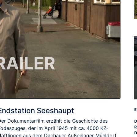
RAILER
Endstation Seeshaupt
E
Der Dokumentarfilm erzählt die Geschichte des
D
R
Todeszuges, der im April 1945 mit ca. 4000 KZ-
D
Häftlingen aus dem Dachauer Außenlager Mühldorf