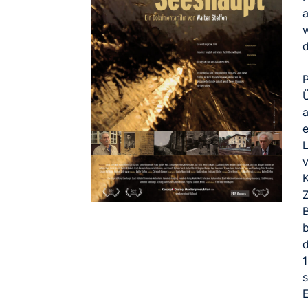
a
w
P
e
s
E