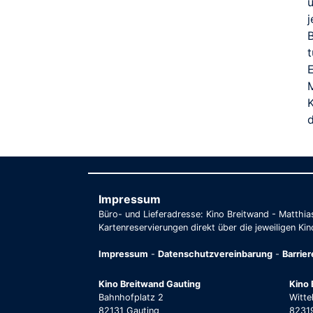
u
t
E
Impressum
Büro- und Lieferadresse: Kino Breitwand - Matthi
Kartenreservierungen direkt über die jeweiligen Kin
Impressum
-
Datenschutzvereinbarung
-
Barrie
Kino Breitwand Gauting
Kino 
Bahnhofplatz 2
Witte
82131 Gauting
82319