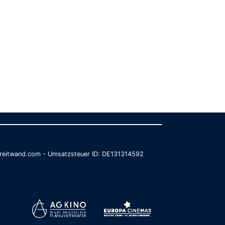
@breitwand.com - Umsatzsteuer ID: DE131314592