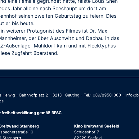
nd eine Familie gegründet hatte, reiste Louis Sneh
jedes Jahr alleine nach Seeshaupt um dort am
Bahnhof seinen zweiten Geburtstag zu feiern. Dies
ut er bis heute.
in weiterer Protagonist des Filmes ist Dr. Max
Mannheimer, der über Auschwitz und Dachau in das
KZ-Außenlager Mühldorf kam und mit Flecktyphus
diese Zugfahrt überstand.
as Helwig - Bahnhofplatz 2 - 82131 Gauting - Tel.: 089/89501000 - info
os
refreiheitserklärung gemäß BFSG
Breitwand Starnberg
Kino Breitwand Seefeld
lsbacherstraße 10
Schlosshof 7
 Starnberg
82229 Seefeld