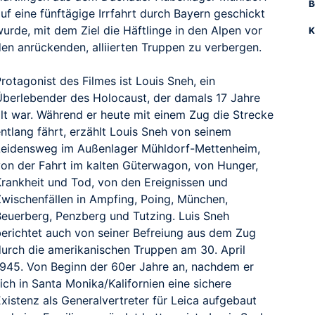
B
uf eine fünftägige Irrfahrt durch Bayern geschickt
urde, mit dem Ziel die Häftlinge in den Alpen vor
K
den anrückenden, alliierten Truppen zu verbergen.
rotagonist des Filmes ist Louis Sneh, ein
Überlebender des Holocaust, der damals 17 Jahre
alt war. Während er heute mit einem Zug die Strecke
ntlang fährt, erzählt Louis Sneh von seinem
Leidensweg im Außenlager Mühldorf-Mettenheim,
von der Fahrt im kalten Güterwagon, von Hunger,
Krankheit und Tod, von den Ereignissen und
Zwischenfällen in Ampfing, Poing, München,
Beuerberg, Penzberg und Tutzing. Luis Sneh
berichtet auch von seiner Befreiung aus dem Zug
durch die amerikanischen Truppen am 30. April
1945. Von Beginn der 60er Jahre an, nachdem er
ich in Santa Monika/Kalifornien eine sichere
xistenz als Generalvertreter für Leica aufgebaut