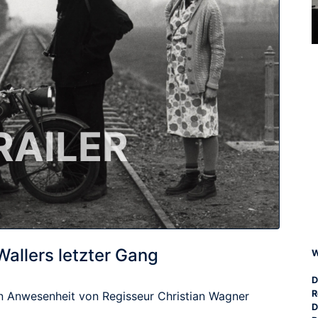
RAILER
Wallers letzter Gang
W
D
R
In Anwesenheit von Regisseur Christian Wagner
D