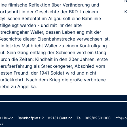
B
Eine filmische Reflektion über Veränderung und
ortschritt in der Geschichte der BRD. In einem
K
dyllischen Seitental im Allgäu soll eine Bahnlinie
tillgelegt werden - und mit ihr der alte
Streckengeher Waller, dessen Leben eng mit der
Geschichte dieser Eisenbahnstrecke verwachsen ist.
in letztes Mal bricht Waller zu einem Kontrollgang
auf. Sein Gang entlang der Schienen wird ein Gang
urch die Zeiten: Kindheit in den 20er Jahren, erste
Berufserfahrung als Streckengeher, Abschied vom
besten Freund, der 1941 Soldat wird und nicht
zurückkehrt. Nach dem Krieg die große verbotene
iebe zu Angelika.
as Helwig - Bahnhofplatz 2 - 82131 Gauting - Tel.: 089/89501000 - info
os