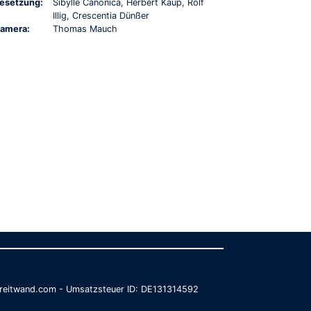
esetzung:
Sibylle Canonica, Herbert Kaup, Rolf
Illig, Crescentia Dünßer
amera:
Thomas Mauch
@breitwand.com - Umsatzsteuer ID: DE131314592