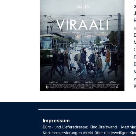
M
O
s
Impressum
Büro- und Lieferadresse: Kino Breitwand - Matthi
Kartenreservierungen direkt über die jeweiligen Kin