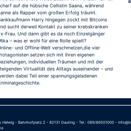
B
scharf auf die hübsche Cellistin Saana, während
Janne als Rapper vom großen Erfolg träumt.
Bankkaufmann Harry hingegen zockt mit Bitcoins
und sucht derweil Kontakt zu seiner krebskranken
Ex-Frau. Und dann gibt es da noch Einzelgänger
ika – was er wohl für eine Rolle spielt?
nline- und Offline-Welt verschmelzen,die vier
Protagonisten setzen sich mit ihren eigenen
Beziehungen, individuellen Träumen und mit der
teigenden Virtualität des Alltags auseinander – und
werden dabei Teil einer spannungsgeladenen
Kriminalgeschichte.
as Helwig - Bahnhofplatz 2 - 82131 Gauting - Tel.: 089/89501000 - info
os