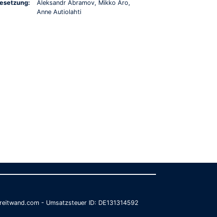
esetzung:
Aleksandr Abramov, Mikko Aro,
Anne Autiolahti
@breitwand.com - Umsatzsteuer ID: DE131314592