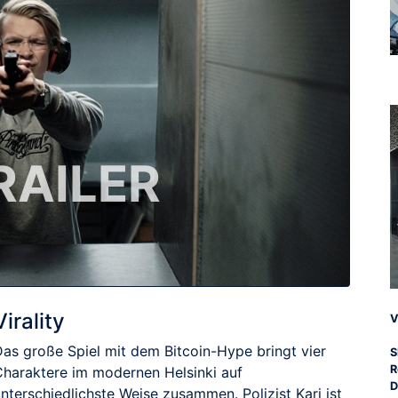
RAILER
Virality
V
Das große Spiel mit dem Bitcoin-Hype bringt vier
S
R
Charaktere im modernen Helsinki auf
D
nterschiedlichste Weise zusammen. Polizist Kari ist