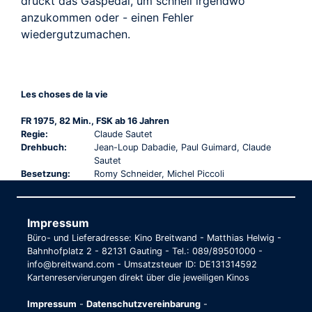
drückt das Gaspedal, um schnell irgendwo
anzukommen oder - einen Fehler
wiedergutzumachen.
Les choses de la vie
FR 1975, 82 Min., FSK ab 16 Jahren
Regie:
Claude Sautet
Drehbuch:
Jean-Loup Dabadie, Paul Guimard, Claude
Sautet
Besetzung:
Romy Schneider, Michel Piccoli
Impressum
Büro- und Lieferadresse: Kino Breitwand - Matthias Helwig -
Bahnhofplatz 2 - 82131 Gauting - Tel.: 089/89501000 -
info@breitwand.com - Umsatzsteuer ID: DE131314592
Kartenreservierungen direkt über die jeweiligen Kinos
Impressum
-
Datenschutzvereinbarung
-