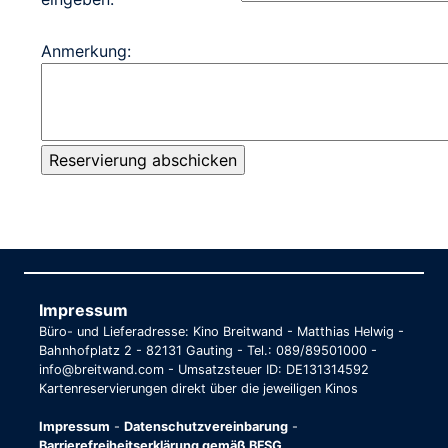
Anmerkung:
Impressum
Büro- und Lieferadresse: Kino Breitwand - Matthias Helwig -
Bahnhofplatz 2 - 82131 Gauting - Tel.: 089/89501000 -
info@breitwand.com - Umsatzsteuer ID: DE131314592
Kartenreservierungen direkt über die jeweiligen Kinos
Impressum
-
Datenschutzvereinbarung
-
Barrierefreiheitserklärung gemäß BFSG