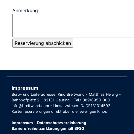
Anmerkung:
Impressum
Büro- und Lieferadresse: Kino Breitwand - Matthias Helwig -
Bahnhofplatz 2 - 82131 Gauting - Tel.: 089/89501000 -
info@breitwand.com - Umsatzsteuer ID: DE131314592
Kartenreservierungen direkt über die jeweiligen Kinos
Impressum
-
Datenschutzvereinbarung
-
Barrierefreiheitserklärung gemäß BFSG