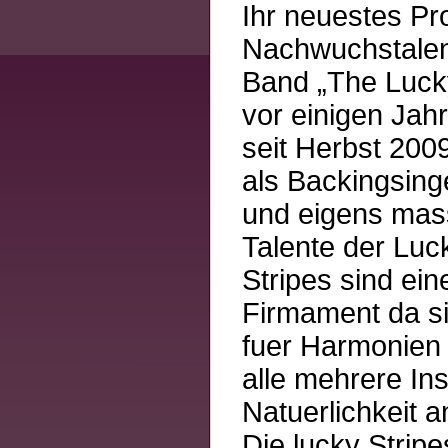
Ihr neuestes Pr
Nachwuchstalent
Band „The Lucky
vor einigen Ja
seit Herbst 2009
als Backingsing
und eigens mass
Talente der Luc
Stripes sind ei
Firmament da s
fuer Harmonien
alle mehrere In
Natuerlichkeit a
Die lucky Stripe