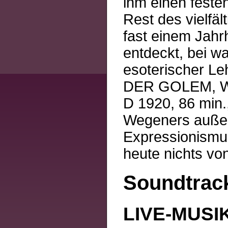
ihm einen festen
Rest des vielfä
fast einem Jah
entdeckt, bei w
esoterischer Le
DER GOLEM, W
D 1920, 86 min.
Wegeners außer
Expressionismus
heute nichts vo
Soundtrack
LIVE-MUSIK