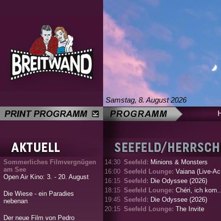
Samstag, 8. August 2026
Sommerliches Filmvergnügen
14:30
Seefeld:
Minions & Monsters
am See
16:00
Seefeld Lounge:
Vaiana (Live-Ac.
Open Air Kino: 3. - 20. August
16:15
Seefeld:
Die Odyssee (2026)
18:15
Seefeld Lounge:
Chéri, ich kom..
Die Wiese - ein Paradies
19:45
Seefeld:
Die Odyssee (2026)
nebenan
20:15
Seefeld Lounge:
The Invite
Der neue Film von Pedro