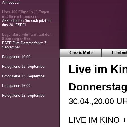
Almodóvar
Über 100 Filme in 11 Tagen
mit Ihrem Filmpass!
Akkreditieren Sie sich jetzt für
das 20. FSFF!
Legendäre Filmfahrt auf dem
Starnberger See
FSFF Film-Dampferfahrt: 7.
September
Kino & Mehr
Filmfest
Fotogalerie 10.09.
Live im K
Fotogalerie 15. September
Fotogalerie 13. September
Donnerstag,
Fotogalerie 16.09.
Fotogalerie 12. September
30.04.,20:00
LIVE IM KINO