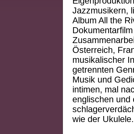
Eigenproduktio
Jazzmusikern, li
Album All the R
Dokumentarfilm 
Zusammenarbeit
Österreich, Fra
musikalischer In
getrennten Genr
Musik und Gedic
intimen, mal na
englischen und 
schlagerverdäch
wie der Ukulele.