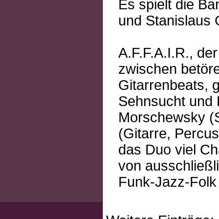
Es spielt die Ba
und Stanislaus 
A.F.F.A.I.R., de
zwischen betör
Gitarrenbeats, 
Sehnsucht und E
Morschewsky (S
(Gitarre, Percu
das Duo viel Ch
von ausschließl
Funk-Jazz-Folk 