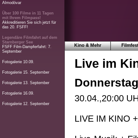
Almodóvar
Über 100 Filme in 11 Tagen
mit Ihrem Filmpass!
Akkreditieren Sie sich jetzt für
das 20. FSFF!
Legendäre Filmfahrt auf dem
Starnberger See
Kino & Mehr
Filmfest
FSFF Film-Dampferfahrt: 7.
September
Live im K
Fotogalerie 10.09.
Fotogalerie 15. September
Donnerstag,
Fotogalerie 13. September
Fotogalerie 16.09.
30.04.,20:00
Fotogalerie 12. September
LIVE IM KINO