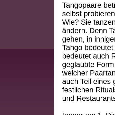
Tangopaare betr
selbst probieren
Wie? Sie tanzen
ändern. Denn Ta
gehen, in innig
Tango bedeutet 
bedeutet auch 
geglaubte Form d
welcher Paartan
auch Teil eines
festlichen Ritu
und Restaurant