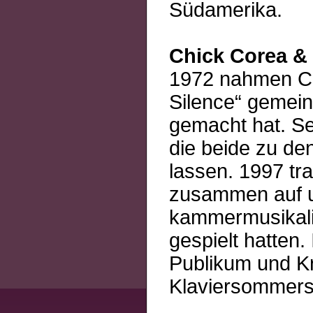
Südamerika.
Chick Corea &
1972 nahmen Ch
Silence“ gemein
gemacht hat. Sei
die beide zu de
lassen. 1997 tr
zusammen auf u
kammermusikalis
gespielt hatten.
Publikum und K
Klaviersommers