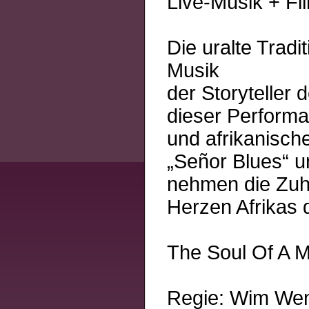
Live-Musik + Fi
Die uralte Tradi
Musik
der Storyteller
dieser Perform
und afrikanisch
„Señor Blues“ u
nehmen die Zuh
Herzen Afrikas d
The Soul Of A 
Regie: Wim We