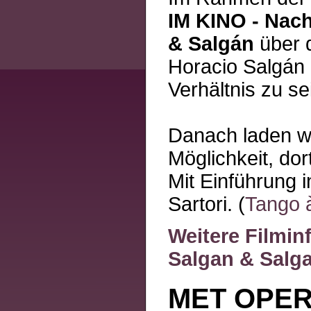
IM KINO - Nach
& Salgán
über d
Horacio Salgán 
Verhältnis zu s
Danach laden wi
Möglichkeit, dor
Mit Einführung i
Sartori. (
Tango à
Weitere Filmi
Salgan & Salg
MET OPER 