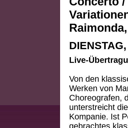
Concerto /
Variationen
Raimonda, 
DIENSTAG, 
Live-Übertrag
Von den klassis
Werken von Mari
Choreografen, di
unterstreicht di
Kompanie. Ist P
gebrachtes klass