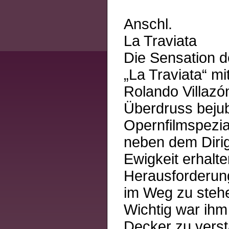
Anschl.
La Traviata
Die Sensation d
„La Traviata“ 
Rolando Villazó
Überdruss bejub
Opernfilmspezia
neben dem Dirig
Ewigkeit erhalt
Herausforderung
im Weg zu stehe
Wichtig war ihm
Decker zu verst