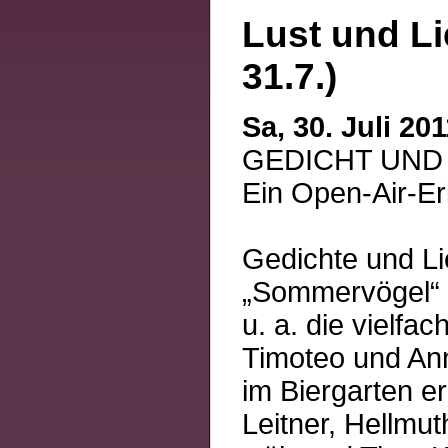
Lust und Li
31.7.)
Sa, 30. Juli 2
GEDICHT UND FI
Ein Open-Air-Er
Gedichte und Li
„Sommervögel“ 
u. a. die vielf
Timoteo und Ann
im Biergarten e
Leitner, Hellmut