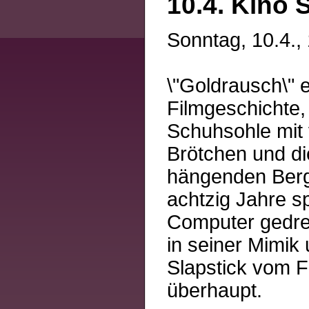
10.4. Kino 
Sonntag, 10.4.,
\"Goldrausch\" 
Filmgeschichte,
Schuhsohle mit 
Brötchen und di
hängenden Bergh
achtzig Jahre s
Computer gedreh
in seiner Mimik
Slapstick vom F
überhaupt.