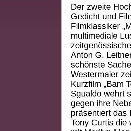
Der zweite Hoch
Gedicht und Film
Filmklassiker „
multimediale Lus
zeitgenössische
Anton G. Leitne
schönste Sache
Westermaier zei
Kurzfilm „Bam T
Sgualdo wehrt si
gegen ihre Nebe
präsentiert das
Tony Curtis di