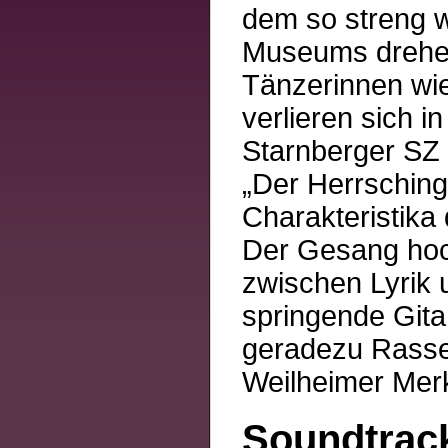
dem so streng w
Museums drehen 
Tänzerinnen wi
verlieren sich i
Starnberger SZ
„Der Herrschinge
Charakteristika
Der Gesang hoch,
zwischen Lyrik 
springende Gita
geradezu Rasse
Weilheimer Mer
Soundtrack