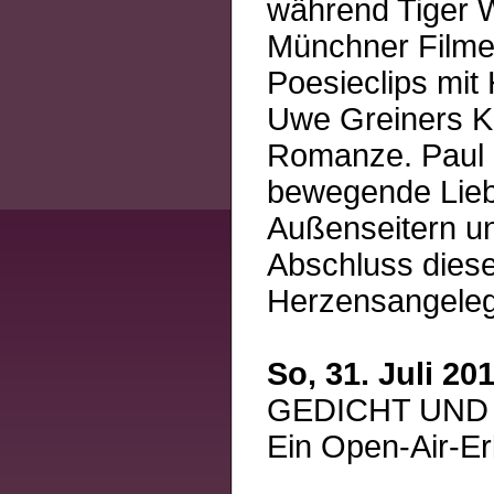
während Tiger W
Münchner Filme
Poesieclips mit
Uwe Greiners K
Romanze. Paul R
bewegende Lieb
Außenseitern un
Abschluss diese
Herzensangeleg
So, 31. Juli 2
GEDICHT UND FI
Ein Open-Air-Er