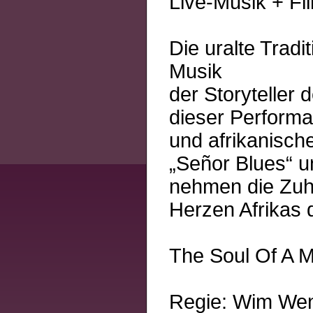
Live-Musik + Fi
Die uralte Tradi
Musik
der Storyteller
dieser Perform
und afrikanisch
„Señor Blues“ u
nehmen die Zuh
Herzen Afrikas d
The Soul Of A 
Regie: Wim We