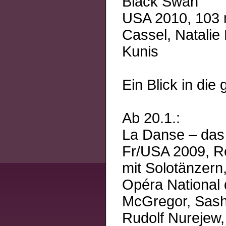
Black Swan
USA 2010, 103 m
Cassel, Natalie
Kunis
Ein Blick in di
Ab 20.1.:
La Danse – das 
Fr/USA 2009, Re
mit Solotänzern
Opéra National
McGregor, Sash
Rudolf Nurejew,