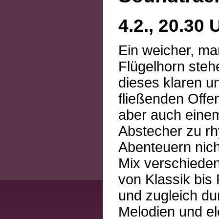
4.2., 20.30
Ein weicher, m
Flügelhorn steh
dieses klaren u
fließenden Offen
aber auch eine
Abstecher zu r
Abenteuern nich
Mix verschiedene
von Klassik bis
und zugleich dun
Melodien und e