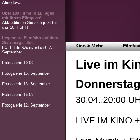
Almodóvar
Über 100 Filme in 11 Tagen
mit Ihrem Filmpass!
Akkreditieren Sie sich jetzt für
das 20. FSFF!
Legendäre Filmfahrt auf dem
Starnberger See
Kino & Mehr
Filmfest
FSFF Film-Dampferfahrt: 7.
September
Live im K
Fotogalerie 10.09.
Fotogalerie 15. September
Donnerstag,
Fotogalerie 13. September
Fotogalerie 16.09.
30.04.,20:00
Fotogalerie 12. September
LIVE IM KINO