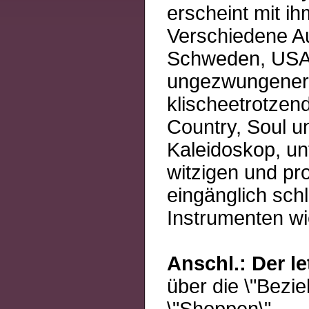
erscheint mit i
Verschiedene Au
Schweden, USA, 
ungezwungener m
klischeetrotzen
Country, Soul u
Kaleidoskop, un
witzigen und pr
eingänglich sch
Instrumenten wi
Anschl.: Der l
über die \"Bezi