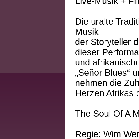
Live-Musik + Fi
Die uralte Tradi
Musik
der Storyteller
dieser Perform
und afrikanisch
„Señor Blues“ u
nehmen die Zuh
Herzen Afrikas d
The Soul Of A 
Regie: Wim We