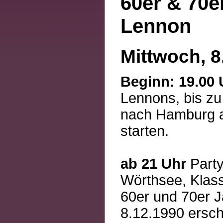
60er & 70e
Lennon
Mittwoch, 8
Beginn: 19.00 
Lennons, bis zu
nach Hamburg ab
starten.
ab 21 Uhr
Party
Wörthsee, Klassi
60er und 70er 
8.12.1990 ersc