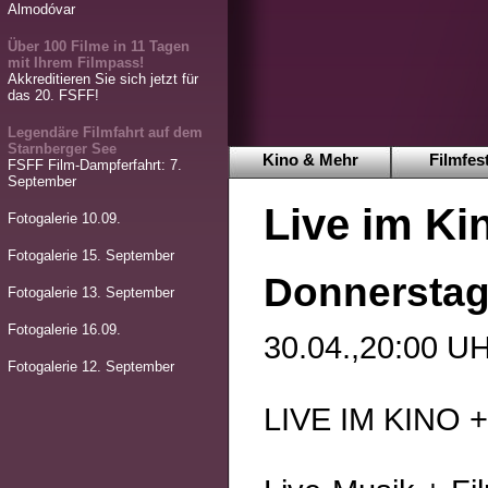
Almodóvar
Über 100 Filme in 11 Tagen
mit Ihrem Filmpass!
Akkreditieren Sie sich jetzt für
das 20. FSFF!
Legendäre Filmfahrt auf dem
Starnberger See
Kino & Mehr
Filmfest
FSFF Film-Dampferfahrt: 7.
September
Live im K
Fotogalerie 10.09.
Fotogalerie 15. September
Donnerstag,
Fotogalerie 13. September
Fotogalerie 16.09.
30.04.,20:00
Fotogalerie 12. September
LIVE IM KINO