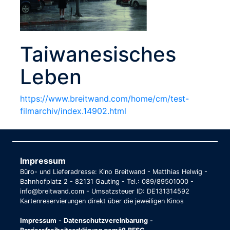
Taiwanesisches
Leben
https://www.breitwand.com/home/cm/test-
filmarchiv/index.14902.html
Impressum
Büro- und Lieferadresse: Kino Breitwand - Matthias Helwig -
Bahnhofplatz 2 - 82131 Gauting - Tel.: 089/89501000 -
info@breitwand.com - Umsatzsteuer ID: DE131314592
Kartenreservierungen direkt über die jeweiligen Kinos
Impressum
-
Datenschutzvereinbarung
-