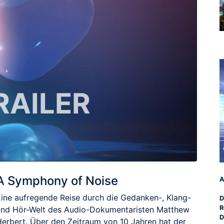
RAILER
A Symphony of Noise
A
Eine aufregende Reise durch die Gedanken-, Klang-
D
R
und Hör-Welt des Audio-Dokumentaristen Matthew
D
Herbert. Über den Zeitraum von 10 Jahren hat der