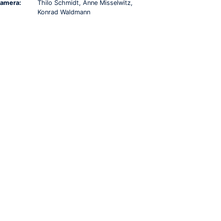
amera:
Thilo Schmidt, Anne Misselwitz,
Konrad Waldmann