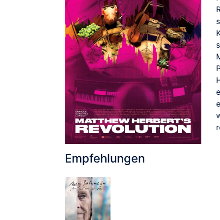
s
s
M
r
Empfehlungen