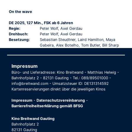
On the wave
DE 2025, 127 Min., FSK ab 6 Jahren
Regie:
Peter Wolf, Axel Gerdau
Drehbuch:
Peter Wolf, Axel Gerdau
Besetzung:
Sebastian Steudtner, Laird Hamilton, Maya
Gabeira, Alex Botelho, Tom Butler, Bill Sharp
Impressum
Büro- und Lieferadresse: Kino Breitwand - Matthias Helwig -
Bahnhofplatz 2 - 82131 Gauting - Tel.: 089/89501000 -
info@breitwand.com - Umsatzsteuer ID: DE131314592
Kartenreservierungen direkt über die jeweiligen Kinos
Impressum
-
Datenschutzvereinbarung
-
Barrierefreiheitserklärung gemäß BFSG
Kino Breitwand Gauting
Bahnhofplatz 2
82131 Gauting