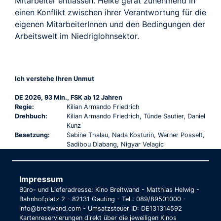
Mitarbeiter entlassen. Heike gerät zunehmend in
einen Konflikt zwischen ihrer Verantwortung für die
eigenen MitarbeiterInnen und den Bedingungen der
Arbeitswelt im Niedriglohnsektor.
Ich verstehe Ihren Unmut
DE 2026, 93 Min., FSK ab 12 Jahren
Regie:
Kilian Armando Friedrich
Drehbuch:
Kilian Armando Friedrich, Tünde Sautier, Daniel
Kunz
Besetzung:
Sabine Thalau, Nada Kosturin, Werner Posselt,
Sadibou Diabang, Nigyar Velagic
Impressum
Büro- und Lieferadresse: Kino Breitwand - Matthias Helwig -
Bahnhofplatz 2 - 82131 Gauting - Tel.: 089/89501000 -
info@breitwand.com - Umsatzsteuer ID: DE131314592
Kartenreservierungen direkt über die jeweiligen Kinos