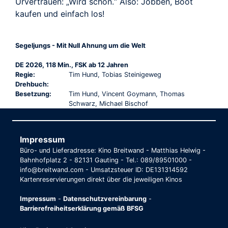
Urvertrauen: „Wird schon.“ Also: Jobben, Boot
kaufen und einfach los!
Segeljungs - Mit Null Ahnung um die Welt
DE 2026, 118 Min., FSK ab 12 Jahren
Regie:
Tim Hund, Tobias Steinigeweg
Drehbuch:
Besetzung:
Tim Hund, Vincent Goymann, Thomas
Schwarz, Michael Bischof
Impressum
Büro- und Lieferadresse: Kino Breitwand - Matthias Helwig -
Bahnhofplatz 2 - 82131 Gauting - Tel.: 089/89501000 -
info@breitwand.com - Umsatzsteuer ID: DE131314592
Kartenreservierungen direkt über die jeweiligen Kinos
Impressum
-
Datenschutzvereinbarung
-
Barrierefreiheitserklärung gemäß BFSG