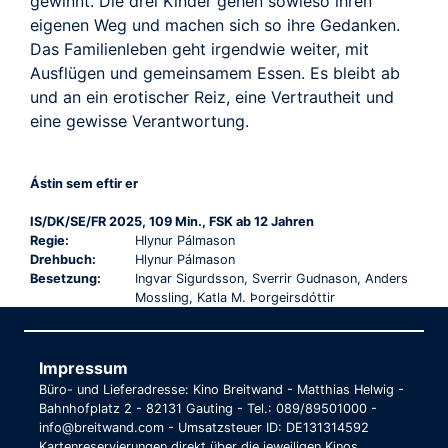
gewinnt. Die drei Kinder gehen sowieso ihren
eigenen Weg und machen sich so ihre Gedanken.
Das Familienleben geht irgendwie weiter, mit
Ausflügen und gemeinsamem Essen. Es bleibt ab
und an ein erotischer Reiz, eine Vertrautheit und
eine gewisse Verantwortung.
Ástin sem eftir er
IS/DK/SE/FR 2025, 109 Min., FSK ab 12 Jahren
Regie:
Hlynur Pálmason
Drehbuch:
Hlynur Pálmason
Besetzung:
Ingvar Sigurdsson, Sverrir Gudnason, Anders
Mossling, Katla M. Þorgeirsdóttir
Impressum
Büro- und Lieferadresse: Kino Breitwand - Matthias Helwig -
Bahnhofplatz 2 - 82131 Gauting - Tel.: 089/89501000 -
info@breitwand.com - Umsatzsteuer ID: DE131314592
Kartenreservierungen direkt über die jeweiligen Kinos