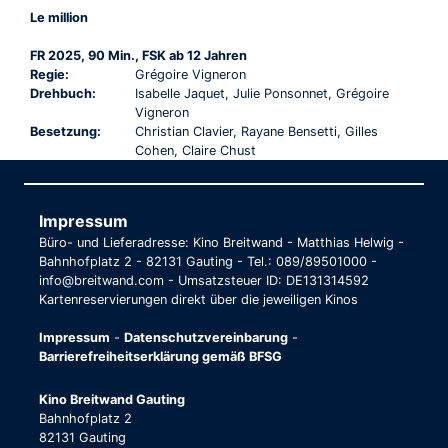
Le million
FR 2025, 90 Min., FSK ab 12 Jahren
Regie:
Grégoire Vigneron
Drehbuch:
Isabelle Jaquet, Julie Ponsonnet, Grégoire
Vigneron
Besetzung:
Christian Clavier, Rayane Bensetti, Gilles
Cohen, Claire Chust
Impressum
Büro- und Lieferadresse: Kino Breitwand - Matthias Helwig -
Bahnhofplatz 2 - 82131 Gauting - Tel.: 089/89501000 -
info@breitwand.com - Umsatzsteuer ID: DE131314592
Kartenreservierungen direkt über die jeweiligen Kinos
Impressum
-
Datenschutzvereinbarung
-
Barrierefreiheitserklärung gemäß BFSG
Kino Breitwand Gauting
Bahnhofplatz 2
82131 Gauting