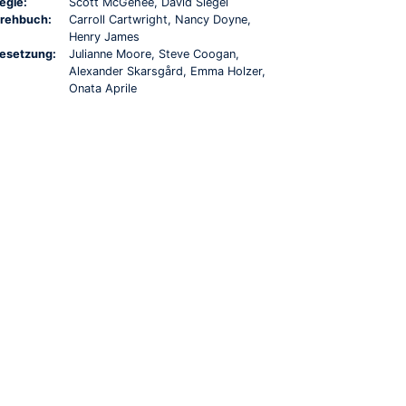
egie:
Scott McGehee, David Siegel
rehbuch:
Carroll Cartwright, Nancy Doyne,
Henry James
esetzung:
Julianne Moore, Steve Coogan,
Alexander Skarsgård, Emma Holzer,
Onata Aprile