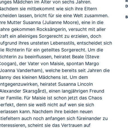
R
junges Mädchen im Alter von sechs Jahren.
D
Nachdem sie mitbekommt wie sich ihre Eltern
cheiden lassen, bricht für sie eine Welt zusammen.
B
hre Mutter Susanna (Julianne Moore), eine in die
Jahre gekommen Rocksängerin, versucht mit aller
raft ein alleiniges Sorgerecht zu erzielen, doch
ufgrund ihres unsteten Lebensstils, entscheidet sich
ie Richterin für ein geteiltes Sorgerecht. Um die
RAILER
ichterin zu beeinflussen, heiratet Beale (Steve
Coogan), der Vater von Maisie, spontan Margo
(Joanna Vanderham), welche bereits seit Jahren die
Nanny des kleinen Mädchens ist. Um dem
entgegenzuwirken, heiratet Susanna Lincoln
(Alexander Skarsgård), einen langjährigen Freund
er Familie. Für Maisie ist schon jetzt das Chaos
erfekt, denn sie weiß nicht auf wen sie sich
verlassen kann. Nachdem ihre beiden neuen
Stiefeltern auch noch anfangen sich füreinander zu
nteressieren, scheint sie das Vertrauen auf