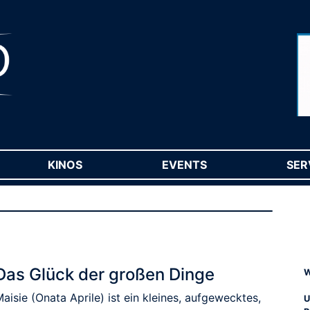
RENT)
KINOS
(CURRENT)
EVENTS
(CURRENT)
SER
Das Glück der großen Dinge
W
aisie (Onata Aprile) ist ein kleines, aufgewecktes,
U