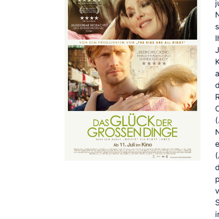
s
I
K
a
d
T
R
d
p
i