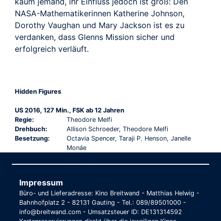
kaum jemand, ihr Einfluss jedoch ist groß: Den
NASA-Mathematikerinnen Katherine Johnson,
Dorothy Vaughan und Mary Jackson ist es zu
verdanken, dass Glenns Mission sicher und
erfolgreich verläuft.
Hidden Figures
US 2016, 127 Min., FSK ab 12 Jahren
Regie:
Theodore Melfi
Drehbuch:
Allison Schroeder, Theodore Melfi
Besetzung:
Octavia Spencer, Taraji P. Henson, Janelle
Monáe
Impressum
Büro- und Lieferadresse: Kino Breitwand - Matthias Helwig -
Bahnhofplatz 2 - 82131 Gauting - Tel.: 089/89501000 -
info@breitwand.com - Umsatzsteuer ID: DE131314592