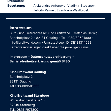
Drehbuch:
Besetzung:
Aleksandrs Antoneko, Vladimir Stoyanov,
Felicity Palmer, Eva-Maria Westbroek
Impressum
Büro- und Lieferadresse: Kino Breitwand - Matthias Helwig -
Bahnhofplatz 2 - 82131 Gauting - Tel.: 089/89501000 -
info@breitwand.com - Umsatzsteuer ID: DE131314592
Kartenreservierungen direkt über die jeweiligen Kinos
Impressum
-
Datenschutzvereinbarung
-
Barrierefreiheitserklärung gemäß BFSG
Kino Breitwand Gauting
Bahnhofplatz 2
82131 Gauting
Tel.: 089/89501000
Kino Breitwand Starnberg
Wittelsbacherstraße 10
82319 Starnberg
Tel.: 08151/971800