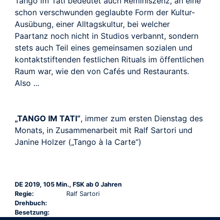
Tango im Tati bedeutet auch Reminiszenz, an eine
schon verschwunden geglaubte Form der Kultur-
Ausübung, einer Alltagskultur, bei welcher
Paartanz noch nicht in Studios verbannt, sondern
stets auch Teil eines gemeinsamen sozialen und
kontaktstiftenden festlichen Rituals im öffentlichen
Raum war, wie den von Cafés und Restaurants.
Also ...
„TANGO IM TATI“
, immer zum ersten Dienstag des
Monats, in Zusammenarbeit mit Ralf Sartori und
Janine Holzer („Tango à la Carte“)
DE 2019, 105 Min., FSK ab 0 Jahren
Regie:
Ralf Sartori
Drehbuch:
Besetzung: