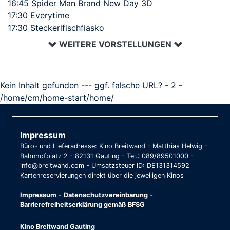
16:45 Spider Man Brand New Day 3D
17:30 Everytime
17:30 Steckerlfischfiasko
WEITERE VORSTELLUNGEN
Kein Inhalt gefunden --- ggf. falsche URL? - 2 -
/home/cm/home-start/home/
Impressum
Büro- und Lieferadresse: Kino Breitwand - Matthias Helwig -
Bahnhofplatz 2 - 82131 Gauting - Tel.: 089/89501000 -
info@breitwand.com - Umsatzsteuer ID: DE131314592
Kartenreservierungen direkt über die jeweiligen Kinos
Impressum
-
Datenschutzvereinbarung
-
Barrierefreiheitserklärung gemäß BFSG
Kino Breitwand Gauting