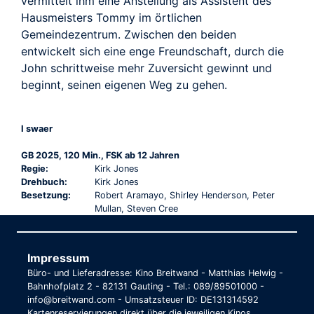
vermittelt ihm eine Anstellung als Assistent des
Hausmeisters Tommy im örtlichen
Gemeindezentrum. Zwischen den beiden
entwickelt sich eine enge Freundschaft, durch die
John schrittweise mehr Zuversicht gewinnt und
beginnt, seinen eigenen Weg zu gehen.
I swaer
GB 2025, 120 Min., FSK ab 12 Jahren
Regie:
Kirk Jones
Drehbuch:
Kirk Jones
Besetzung:
Robert Aramayo, Shirley Henderson, Peter
Mullan, Steven Cree
Impressum
Büro- und Lieferadresse: Kino Breitwand - Matthias Helwig -
Bahnhofplatz 2 - 82131 Gauting - Tel.: 089/89501000 -
info@breitwand.com - Umsatzsteuer ID: DE131314592
Kartenreservierungen direkt über die jeweiligen Kinos