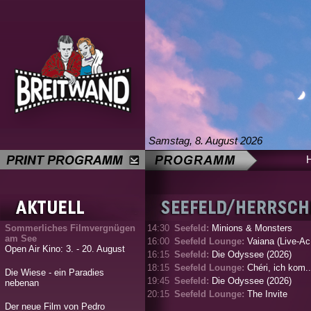
Samstag, 8. August 2026
Sommerliches Filmvergnügen
14:30
Seefeld:
Minions & Monsters
am See
16:00
Seefeld Lounge:
Vaiana (Live-Ac.
Open Air Kino: 3. - 20. August
16:15
Seefeld:
Die Odyssee (2026)
18:15
Seefeld Lounge:
Chéri, ich kom..
Die Wiese - ein Paradies
19:45
Seefeld:
Die Odyssee (2026)
nebenan
20:15
Seefeld Lounge:
The Invite
Der neue Film von Pedro