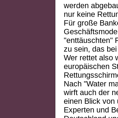
werden abgebaut,
nur keine Rettung
Für große Banke
Geschäftsmodell
"enttäuschten"
zu sein, das be
Wer rettet also
europäischen St
Rettungsschirm
Nach "Water m
wirft auch der 
einen Blick von
Experten und Be