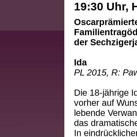
19:30 Uhr, 
Oscarprämiert
Familientragöd
der Sechzigerj
Ida
PL 2015, R: Paw
Die 18-jährige I
vorher auf Wuns
lebende Verwandt
das dramatische
In eindrücklich