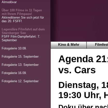
Almodóvar
Über 100 Filme in 11 Tagen
mit Ihrem Filmpass!
Akkreditieren Sie sich jetzt für
das 20. FSFF!
Legendäre Filmfahrt auf dem
Starnberger See
FSFF Film-Dampferfahrt: 7.
September
Kino & Mehr
Filmfest
Fotogalerie 10.09.
Agenda 21
Fotogalerie 15. September
Fotogalerie 13. September
vs. Cars
Fotogalerie 16.09.
Fotogalerie 12. September
Dienstag, 1
19:30 Uhr, 
Doku über nac