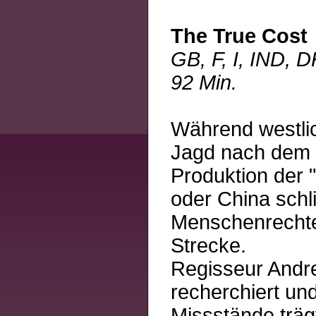
The True Cost
GB, F, I, IND,
92 Min.
Während westlic
Jagd nach dem 
Produktion der "
oder China schl
Menschenrechte,
Strecke.
Regisseur Andre
recherchiert und
Missstände träg