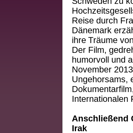
Schweden zu ko
Hochzeitsgesell
Reise durch Fr
Dänemark erzähl
ihre Träume von
Der Film, gedreh
humorvoll und a
November 2013 ta
Ungehorsams, ei
Dokumentarfilm,
Internationalen 
Anschließend 
Irak