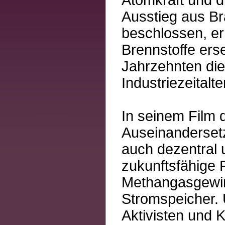
Ausstieg aus Br
beschlossen, er
Brennstoffe ers
Jahrzehnten die 
Industriezeitalt
In seinem Film 
Auseinandersetz
auch dezentral 
zukunftsfähige P
Methangasgewin
Stromspeicher. 
Aktivisten und 