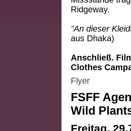
Ridgeway.
"An dieser Kleid
aus Dhaka)
Anschließ. Fil
Clothes Camp
Flyer
FSFF Agen
Wild Plant
Freitag, 29.