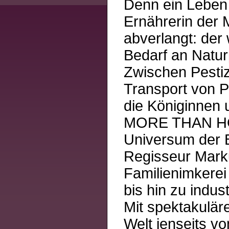
Denn ein Leben 
Ernährerin der 
abverlangt: der 
Bedarf an Naturp
Zwischen Pestiz
Transport von P
die Königinnen u
MORE THAN HONE
Universum der 
Regisseur Marku
Familienimkerei
bis hin zu indus
Mit spektakulär
Welt jenseits vo