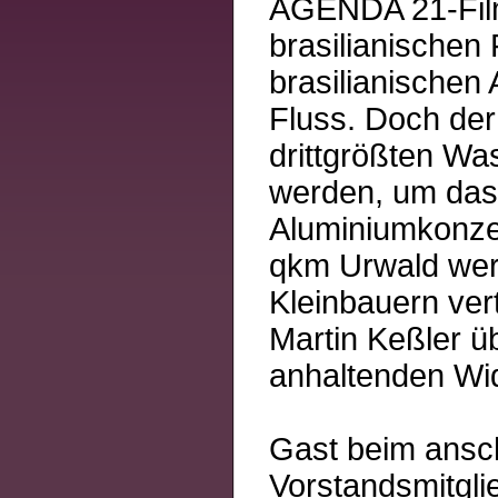
AGENDA 21-Film
brasilianischen
brasilianischen 
Fluss. Doch der
drittgrößten Wa
werden, um das 
Aluminiumkonzer
qkm Urwald werd
Kleinbauern vert
Martin Keßler ü
anhaltenden Wi
Gast beim ansch
Vorstandsmitgli