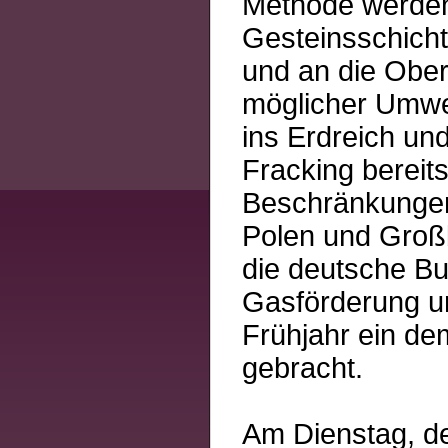
Methode werden
Gesteinsschicht
und an die Ober
möglicher Umwel
ins Erdreich un
Fracking bereit
Beschränkunge
Polen und Großb
die deutsche Bu
Gasförderung un
Frühjahr ein d
gebracht.
Am Dienstag, den