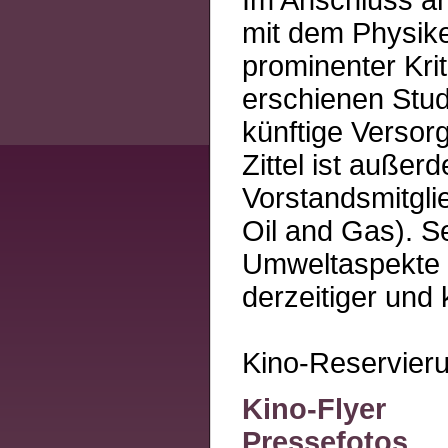
mit dem Physiker
prominenter Kri
erschienen Stud
künftige Versor
Zittel ist auße
Vorstandsmitgli
Oil and Gas). S
Umweltaspekte 
derzeitiger und
Kino-Reservier
Kino-Flyer
Pressefotos