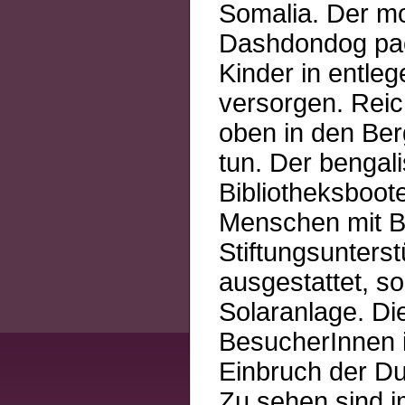
Somalia. Der mo
Dashdondog pac
Kinder in entle
versorgen. Reic
oben in den Be
tun. Der benga
Bibliotheksboot
Menschen mit B
Stiftungsunters
ausgestattet, s
Solaranlage. Die
BesucherInnen 
Einbruch der Du
Zu sehen sind i