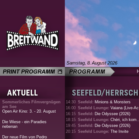
Samstag, 8. August 2026
Sommerliches Filmvergnügen
14:30
Seefeld:
Minions & Monsters
am See
16:00
Seefeld Lounge:
Vaiana (Live-Ac.
Open Air Kino: 3. - 20. August
16:15
Seefeld:
Die Odyssee (2026)
18:15
Seefeld Lounge:
Chéri, ich kom..
Die Wiese - ein Paradies
19:45
Seefeld:
Die Odyssee (2026)
nebenan
20:15
Seefeld Lounge:
The Invite
Der neue Film von Pedro