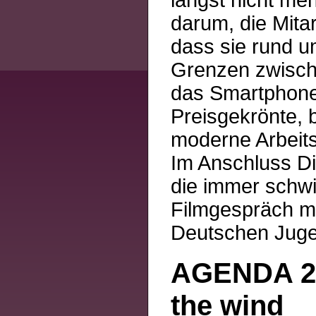
längst nicht me
darum, die Mitar
dass sie rund u
Grenzen zwisch
das Smartphone
Preisgekrönte,
moderne Arbeit
Im Anschluss Di
die immer schwi
Filmgespräch mi
Deutschen Jugend
AGENDA 21
the wind