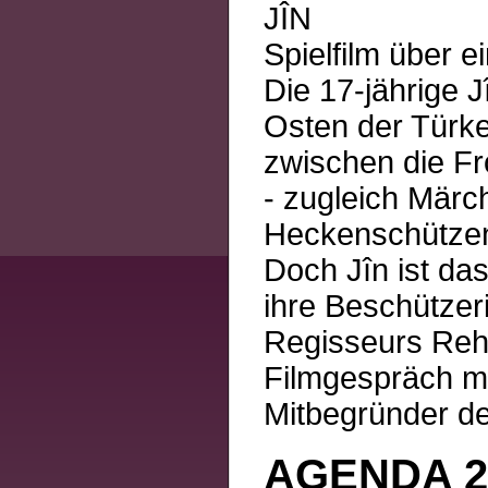
JÎN
Spielfilm über e
Die 17-jährige J
Osten der Türkei.
zwischen die Fr
- zugleich Märch
Heckenschützen 
Doch Jîn ist das
ihre Beschützer
Regisseurs Reha
Filmgespräch mit
Mitbegründer de
AGENDA 2