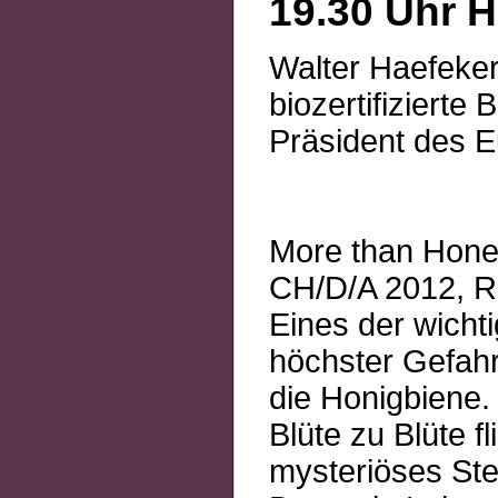
19.30 Uhr 
Walter Haefeke
biozertifizierte
Präsident des 
More than Hon
CH/D/A 2012, R.
Eines der wicht
höchster Gefahr
die Honigbiene. 
Blüte zu Blüte f
mysteriöses Ste