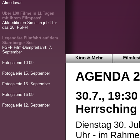
Almodóvar
Über 100 Filme in 11 Tagen
mit Ihrem Filmpass!
Akkreditieren Sie sich jetzt für
das 20. FSFF!
Legendäre Filmfahrt auf dem
Starnberger See
FSFF Film-Dampferfahrt: 7.
September
Kino & Mehr
Filmfest
Fotogalerie 10.09.
AGENDA 21
Fotogalerie 15. September
Fotogalerie 13. September
30.7., 19:30
Fotogalerie 16.09.
Herrsching
Fotogalerie 12. September
Dienstag 30. Jul
Uhr - im Rahm