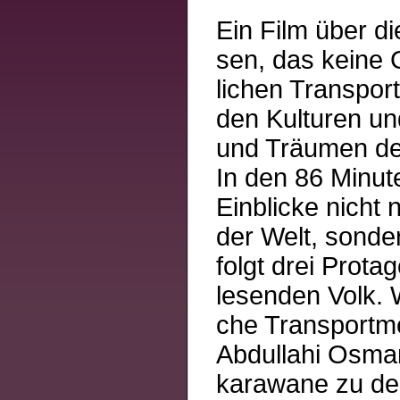
Ein Film über di
sen, das keine 
lichen Transpor
den Kulturen un
und Träumen de
In den 86 Minu
Einblicke nicht 
der Welt, sonde
folgt drei Prot
lesenden Volk. W
che Transportme
Abdullahi Osman
karawane zu d