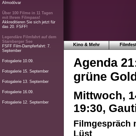
Almodóvar
Über 100 Filme in 11 Tagen
mit Ihrem Filmpass!
Akkreditieren Sie sich jetzt für
das 20. FSFF!
Legendäre Filmfahrt auf dem
Starnberger See
Kino & Mehr
Filmfest
FSFF Film-Dampferfahrt: 7.
September
Agenda 21
Fotogalerie 10.09.
Fotogalerie 15. September
grüne Gol
Fotogalerie 13. September
Mittwoch, 1
Fotogalerie 16.09.
Fotogalerie 12. September
19:30, Gaut
Filmgespräch m
Lüst