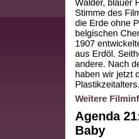
Wälder, blauer 
Stimme des Fil
die Erde ohne P
belgischen Chem
1907 entwickelte
aus Erdöl. Seith
andere. Nach de
haben wir jetzt 
Plastikzeitalters
Weitere Filmin
Agenda 21:
Baby