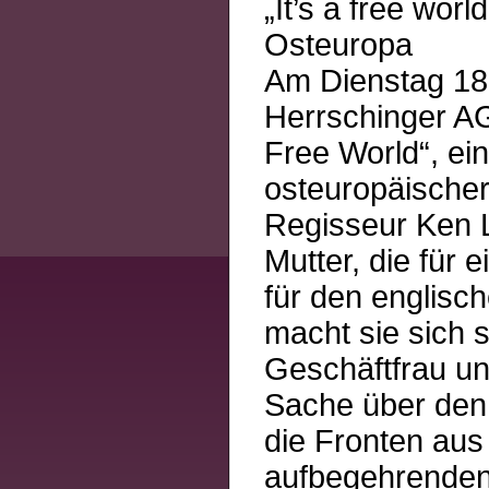
„It’s a free wor
Osteuropa
Am Dienstag 18.
Herrschinger AG
Free World“, e
osteuropäischer 
Regisseur Ken L
Mutter, die für 
für den englisch
macht sie sich s
Geschäftfrau und
Sache über den 
die Fronten au
aufbegehrenden 