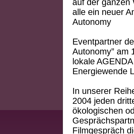
auf der ganzen 
alle ein neuer A
Autonomy
Eventpartner de
Autonomy” am 15
lokale AGENDA 2
Energiewende L
In unserer Reih
2004 jeden drit
ökologischen od
Gesprächspartn
Filmgespräch di