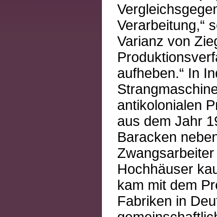
Vergleichsgegen
Verarbeitung,“ 
Varianz von Zie
Produktionsverf
aufheben.“ In Ind
Strangmaschine
antikolonialen P
aus dem Jahr 19
Baracken neben 
Zwangsarbeiter
Hochhäuser kaum
kam mit dem Pr
Fabriken in Deu