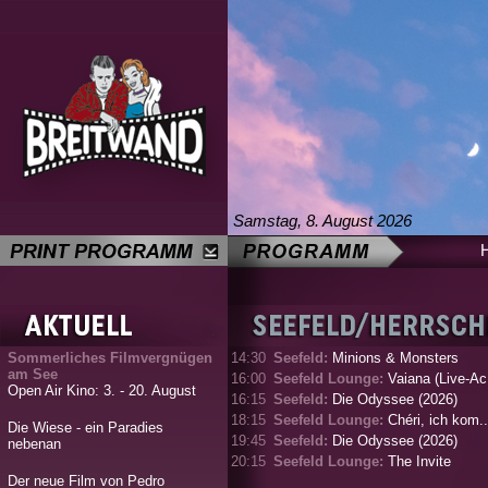
Samstag, 8. August 2026
Sommerliches Filmvergnügen
14:30
Seefeld:
Minions & Monsters
am See
16:00
Seefeld Lounge:
Vaiana (Live-Ac.
Open Air Kino: 3. - 20. August
16:15
Seefeld:
Die Odyssee (2026)
18:15
Seefeld Lounge:
Chéri, ich kom..
Die Wiese - ein Paradies
19:45
Seefeld:
Die Odyssee (2026)
nebenan
20:15
Seefeld Lounge:
The Invite
Der neue Film von Pedro