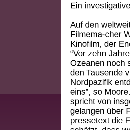
Ein investigati
Auf den weltwei
Filmema-cher W
Kinofilm, der E
“Vor zehn Jahre
Ozeanen noch se
den Tausende vo
Nordpazifik entd
eins”, so Moore
spricht von ins
gelangen über F
pressetext die 
schätzt, dass w