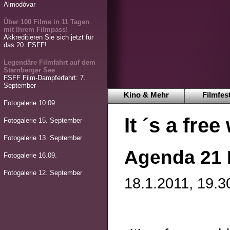
Almodóvar
Über 100 Filme in 11 Tagen
mit Ihrem Filmpass!
Akkreditieren Sie sich jetzt für
das 20. FSFF!
Legendäre Filmfahrt auf dem
Starnberger See
FSFF Film-Dampferfahrt: 7.
September
Kino & Mehr
Filmfest
Fotogalerie 10.09.
It ´s a free
Fotogalerie 15. September
Fotogalerie 13. September
Agenda 21 
Fotogalerie 16.09.
Fotogalerie 12. September
18.1.2011, 19.3