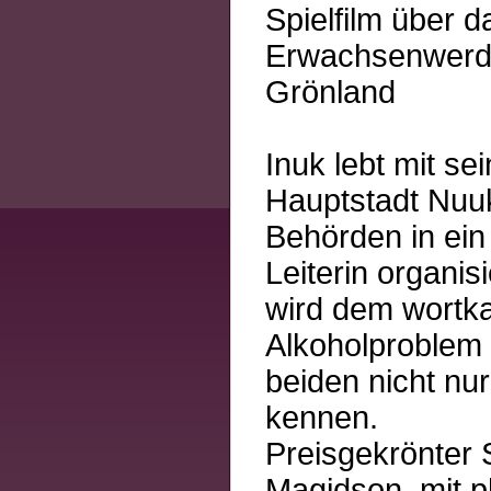
Spielfilm über d
Erwachsenwerde
Grönland
Inuk lebt mit se
Hauptstadt Nuuk.
Behörden in ei
Leiterin organis
wird dem wortka
Alkoholproblem 
beiden nicht nu
kennen.
Preisgekrönter 
Magidson, mit 