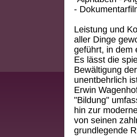
- Dokumentarfil
Leistung und K
aller Dinge gew
geführt, in dem
Es lässt die spi
Bewältigung der
unentbehrlich ist
Erwin Wagenhofe
"Bildung" umfas
hin zur modernen
von seinen zahlr
grundlegende R