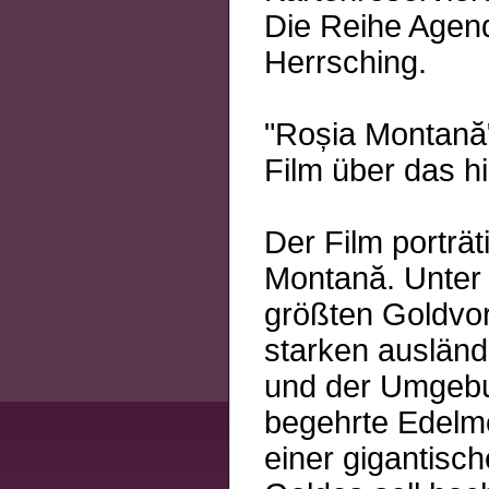
Die Reihe Agend
Herrsching.
"Roșia Montană
Film über das h
Der Film porträt
Montană. Unter 
größten Goldvo
starken ausländ
und der Umgeb
begehrte Edelme
einer gigantis