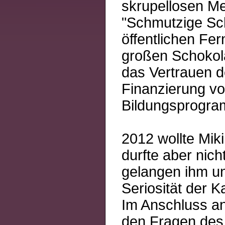
skrupellosen Me
"Schmutzige Sch
öffentlichen Fe
großen Schokola
das Vertrauen d
Finanzierung vo
Bildungsprogra
2012 wollte Mik
durfte aber nich
gelangen ihm u
Seriosität der K
Im Anschluss an 
den Fragen des