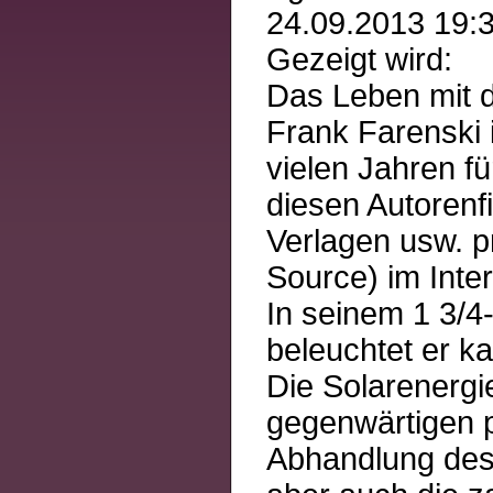
24.09.2013 19:3
Gezeigt wird:
Das Leben mit 
Frank Farenski i
vielen Jahren fü
diesen Autorenf
Verlagen usw. pr
Source) im Inte
In seinem 1 3/4
beleuchtet er k
Die Solarenergie
gegenwärtigen 
Abhandlung des 