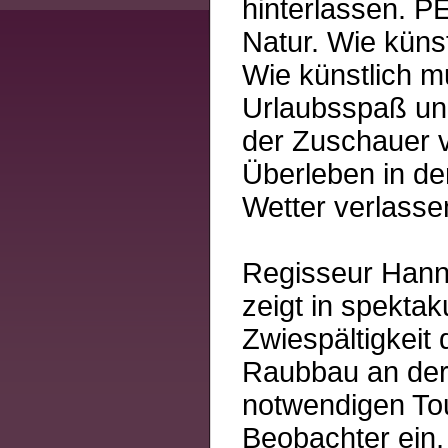
hinterlassen. P
Natur. Wie küns
Wie künstlich m
Urlaubsspaß und
der Zuschauer v
Überleben in de
Wetter verlasse
Regisseur Hanne
zeigt in spektak
Zwiespältigkeit 
Raubbau an der 
notwendigen Tou
Beobachter ein,