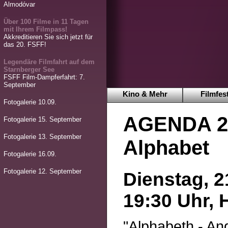
Almodóvar
Über 100 Filme in 11 Tagen
mit Ihrem Filmpass!
Akkreditieren Sie sich jetzt für
das 20. FSFF!
Legendäre Filmfahrt auf dem
Starnberger See
FSFF Film-Dampferfahrt: 7.
September
Kino & Mehr
Filmfest
Fotogalerie 10.09.
AGENDA 2
Fotogalerie 15. September
Fotogalerie 13. September
Alphabet
Fotogalerie 16.09.
Fotogalerie 12. September
Dienstag, 2
19:30 Uhr, 
"Alphabeth - An