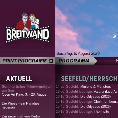
Samstag, 8. August 2026
Sommerliches Filmvergnügen
14:30
Seefeld:
Minions & Monsters
am See
16:00
Seefeld Lounge:
Vaiana (Live-Ac.
Open Air Kino: 3. - 20. August
16:15
Seefeld:
Die Odyssee (2026)
18:15
Seefeld Lounge:
Chéri, ich kom..
Die Wiese - ein Paradies
19:45
Seefeld:
Die Odyssee (2026)
nebenan
20:15
Seefeld Lounge:
The Invite
Der neue Film von Pedro