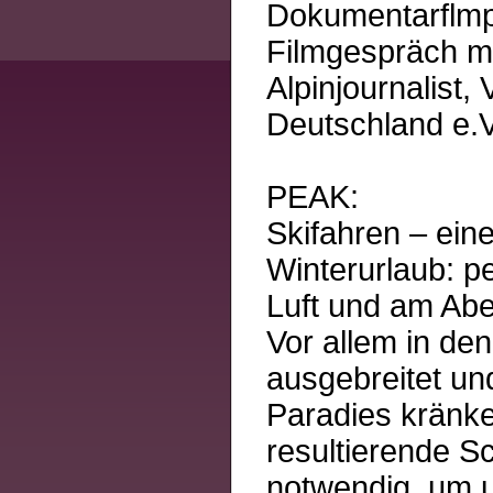
Dokumentarflmpr
Filmgespräch mi
Alpinjournalist
Deutschland e.V
PEAK:
Skifahren – eine
Winterurlaub: p
Luft und am Abe
Vor allem in de
ausgebreitet un
Paradies kränke
resultierende S
notwendig, um 