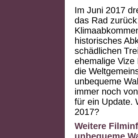
Im Juni 2017 dr
das Rad zurück:
Klimaabkommen 
historisches A
schädlichen Tr
ehemalige Vize 
die Weltgemeins
unbequeme Wahrh
immer noch von v
für ein Update.
2017?
Weitere Filmin
unbequeme Wa