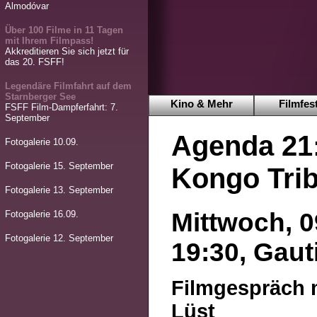
Almodóvar
Über 100 Filme in 11 Tagen
mit Ihrem Filmpass!
Akkreditieren Sie sich jetzt für
das 20. FSFF!
Legendäre Filmfahrt auf dem
Starnberger See
Kino & Mehr
Filmfest
FSFF Film-Dampferfahrt: 7.
September
Agenda 21
Fotogalerie 10.09.
Fotogalerie 15. September
Kongo Tri
Fotogalerie 13. September
Mittwoch, 0
Fotogalerie 16.09.
Fotogalerie 12. September
19:30, Gaut
Filmgespräch m
Lüst