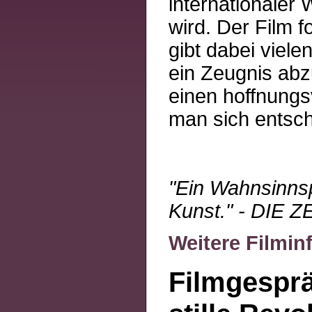
internationaler 
wird. Der Film 
gibt dabei viele
ein Zeugnis abz
einen hoffnungsv
man sich entsch
"Ein Wahnsinnspr
Kunst." - DIE Z
Weitere Filmin
Filmgesprä