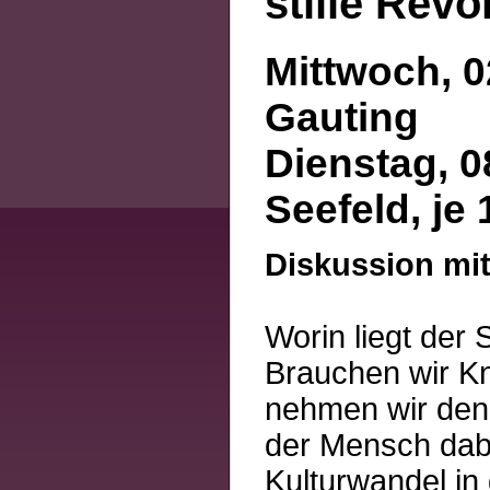
stille Revo
Mittwoch, 0
Gauting
Dienstag, 0
Seefeld, je
Diskussion mit
Worin liegt der
Brauchen wir K
nehmen wir den 
der Mensch dabei
Kulturwandel in 