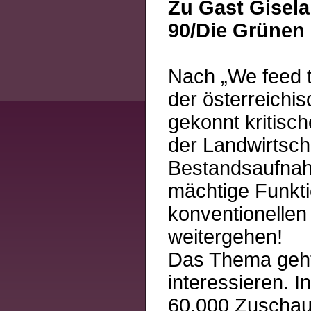
Zu Gast Gisela
90/Die Grünen
Nach „We feed t
der österreichi
gekonnt kritisc
der Landwirtsch
Bestandsaufnah
mächtige Funkt
konventionellen 
weitergehen!
Das Thema geht a
interessieren. I
60.000 Zuschaue