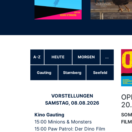
A-Z
HEUTE
MORGEN
...
Gauting
Starnberg
Seefeld
OPE
VORSTELLUNGEN
SAMSTAG, 08.08.2026
20
SOM
Kino Gauting
FIL
15:00 Minions & Monsters
15:00 Paw Patrol: Der Dino Film