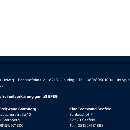
as Helwig - Bahnhofplatz 2 - 82131 Gauting - Tel.: 089/89501000 - info
os
refreiheitserklärung gemäß BFSG
Breitwand Starnberg
Kino Breitwand Seefeld
lsbacherstraße 10
Schlosshof 7
 Starnberg
82229 Seefeld
 08151/971800
Tel.: 08152/981898