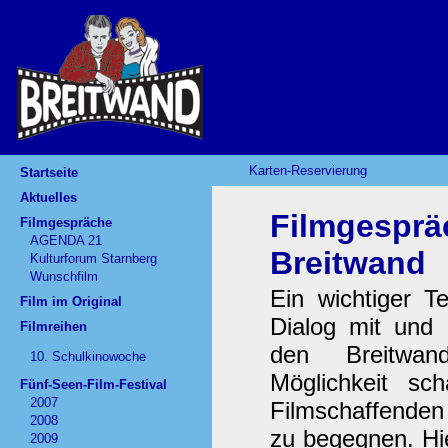
Karten-Reservierung
Startseite
Aktuelles
Filmgesprä
Filmgespräche
AGENDA 21
Breitwand
Kulturforum Starnberg
Wunschfilm
Ein wichtiger Te
Film im Original
Dialog mit und 
Filmreihen
den Breitwan
10. Schulkinowoche
Möglichkeit s
Fünf-Seen-Film-Festival
2007
Filmschaffenden
2008
zu begegnen. Hie
2009