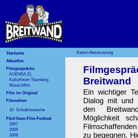
Karten-Reservierung
Startseite
Aktuelles
Filmgesprä
Filmgespräche
AGENDA 21
Breitwand
Kulturforum Starnberg
Wunschfilm
Ein wichtiger Te
Film im Original
Dialog mit und 
Filmreihen
den Breitwan
10. Schulkinowoche
Möglichkeit s
Fünf-Seen-Film-Festival
2007
Filmschaffenden
2008
zu begegnen. Hie
2009