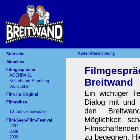
Karten-Reservierung
Startseite
Aktuelles
Filmgesprä
Filmgespräche
AGENDA 21
Breitwand
Kulturforum Starnberg
Wunschfilm
Ein wichtiger Te
Film im Original
Dialog mit und 
Filmreihen
den Breitwan
10. Schulkinowoche
Möglichkeit s
Fünf-Seen-Film-Festival
2007
Filmschaffenden
2008
zu begegnen. Hie
2009