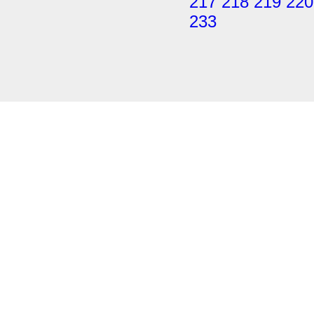
217
218
219
220
233