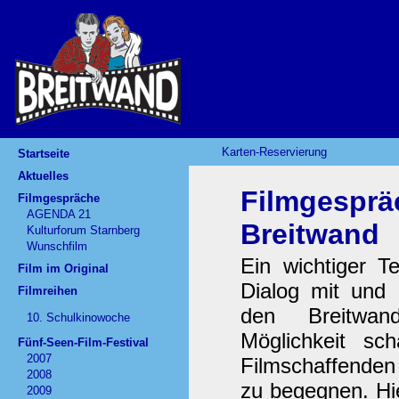
Karten-Reservierung
Startseite
Aktuelles
Filmgesprä
Filmgespräche
AGENDA 21
Breitwand
Kulturforum Starnberg
Wunschfilm
Ein wichtiger Te
Film im Original
Dialog mit und 
Filmreihen
den Breitwan
10. Schulkinowoche
Möglichkeit s
Fünf-Seen-Film-Festival
2007
Filmschaffenden
2008
zu begegnen. Hie
2009