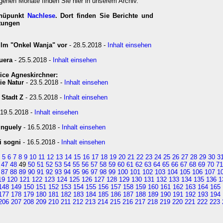
genen Monate finden Sie hier in unserem Archiv.
enüpunkt
Nachlese
. Dort finden Sie Berichte und
ltungen
Film "Onkel Wanja" vor
- 28.5.2018 -
Inhalt einsehen
uera
- 25.5.2018 -
Inhalt einsehen
ice Agneskirchner:
ie Natur
- 23.5.2018 -
Inhalt einsehen
 Stadt Z
- 23.5.2018 -
Inhalt einsehen
 19.5.2018 -
Inhalt einsehen
inguely
- 16.5.2018 -
Inhalt einsehen
i sogni
- 16.5.2018 -
Inhalt einsehen
5
6
7
8
9
10
11
12
13
14
15
16
17
18
19
20
21
22
23
24
25
26
27
28
29
30
3
47
48
49
50
51
52
53
54
55
56
57
58
59
60
61
62
63
64
65
66
67
68
69
70
71
87
88
89
90
91
92
93
94
95
96
97
98
99
100
101
102
103
104
105
106
107
1
19
120
121
122
123
124
125
126
127
128
129
130
131
132
133
134
135
136
1
148
149
150
151
152
153
154
155
156
157
158
159
160
161
162
163
164
165
177
178
179
180
181
182
183
184
185
186
187
188
189
190
191
192
193
194
206
207
208
209
210
211
212
213
214
215
216
217
218
219
220
221
222
223