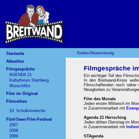
Karten-Reservierung
Startseite
Aktuelles
Filmgespräche im
Filmgespräche
AGENDA 21
Ein wichtiger Teil des Filmsch
Kulturforum Starnberg
In den Breitwand-Kinos woll
Filmschaffenden noch näher 
Wunschfilm
Neuigkeiten zu Veranstaltunge
Film im Original
Film des Monats
Filmreihen
Jeden ersten Mittwoch im Mona
in Zusammenarbeit mit
Evange
10. Schulkinowoche
Agenda 21 Herrsching
Fünf-Seen-Film-Festival
Jeden dritten Dienstag im Mon
2007
in Zusammenarbeit mit
Indien
2008
2009
STAgenda