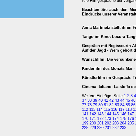
Alle Filmgespräche der vergan
Beachten Sie auch den M
Eindrücke unserer Veransta
Anna Martinetz stellt ihren 
Tango im Kino: Locura Tang
Gespräch mit Regisseurin Al
Auf der Jagd - Wem gehört d
Wunschfilm: Die versunkene
Kinderfilm des Monats Mai
-
Künstlerfilm im Gespräch: T
Cinema italiano: La stoffa de
Weitere Einträge: Seite
1
2
3
4
37
38
39
40
41
42
43
44
45
46
77
78
79
80
81
82
83
84
85
86
112
113
114
115
116
117
118
1
141
142
143
144
145
146
147
170
171
172
173
174
175
176
199
200
201
202
203
204
205
228
229
230
231
232
233